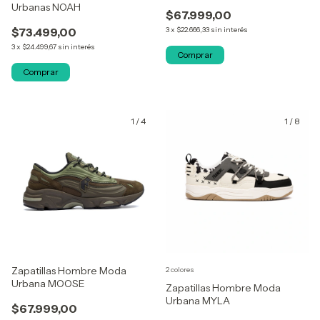
Urbanas NOAH
$67.999,00
$73.499,00
3
x
$22.666,33
sin interés
3
x
$24.499,67
sin interés
Comprar
Comprar
1
/
4
1
/
8
Zapatillas Hombre Moda
2 colores
Urbana MOOSE
Zapatillas Hombre Moda
Urbana MYLA
$67.999,00