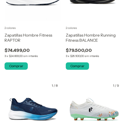
2 colores
2 colores
Zapatillas Hombre Fitness
Zapatillas Hombre Running
RAPTOR
Fitness BALANCE
$74.499,00
$79.500,00
3
x
$24.833,00
sin interés
3
x
$26.500,00
sin interés
Comprar
Comprar
1
/
8
1
/
9