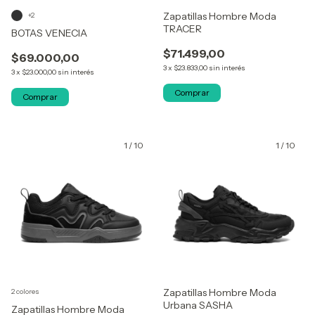
Zapatillas Hombre Moda
+2
TRACER
BOTAS VENECIA
$71.499,00
$69.000,00
3
x
$23.833,00
sin interés
3
x
$23.000,00
sin interés
Comprar
Comprar
1
/
10
1
/
10
Zapatillas Hombre Moda
2 colores
Urbana SASHA
Zapatillas Hombre Moda