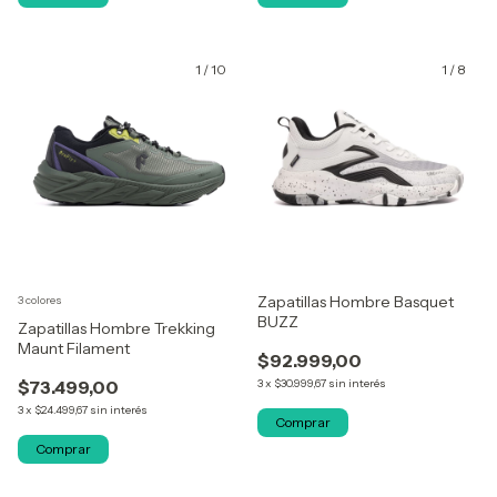
1
/
10
1
/
8
Zapatillas Hombre Basquet
3 colores
BUZZ
Zapatillas Hombre Trekking
Maunt Filament
$92.999,00
$73.499,00
3
x
$30.999,67
sin interés
3
x
$24.499,67
sin interés
Comprar
Comprar