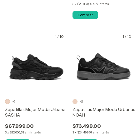
3
x
$23.833,00
sin interés
Comprar
1
/
10
1
/
10
+2
+2
Zapatillas Mujer Moda Urbana
Zapatillas Mujer Moda Urbanas
SASHA
NOAH
$67.999,00
$73.499,00
3
x
$22.666,33
sin interés
3
x
$24.499,67
sin interés