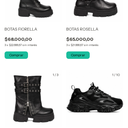
BOTAS FIORELLA
BOTAS ROSELLA
$68.000,00
$65.000,00
3
x
$22.666,67
sin interés
3
x
$21.666,67
sin interés
Comprar
Comprar
1
/
3
1
/
10