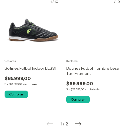
1
/
10
1
/
10
2 colores
3 colores
Botines Futbol Indoor LESSI
Botines Futbol Hombre Lessi
Turf Filament
$65.999,00
$69.999,00
3
x
$21.999,67
sin interés
3
x
$23.333,00
sin interés
Comprar
Comprar
1
/
2