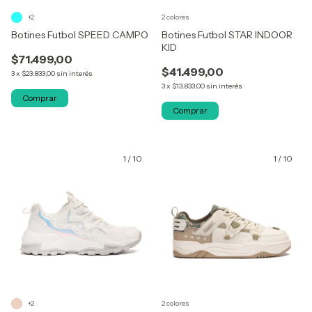
+2
2 colores
Botines Futbol SPEED CAMPO
Botines Futbol STAR INDOOR
KID
$71.499,00
$41.499,00
3
x
$23.833,00
sin interés
3
x
$13.833,00
sin interés
Comprar
Comprar
1
/
10
1
/
10
+2
2 colores