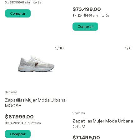
3
x
$30.999,67
sin interés
$73.499,00
Comprar
3
x
$24.499,67
sin interés
Comprar
1
/
10
1
/
6
3 colores
Zapatillas Mujer Moda Urbana
MOOSE
2 colores
$67.999,00
Zapatillas Mujer Moda Urbana
3
x
$22.666,33
sin interés
CRUM
Comprar
$71.499,00