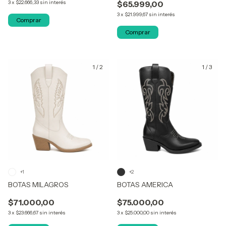
3
x
$22.666,33
sin interés
$65.999,00
3
x
$21.999,67
sin interés
Comprar
Comprar
1
/
2
1
/
3
+1
+2
BOTAS MILAGROS
BOTAS AMERICA
$71.000,00
$75.000,00
3
x
$23.666,67
sin interés
3
x
$25.000,00
sin interés