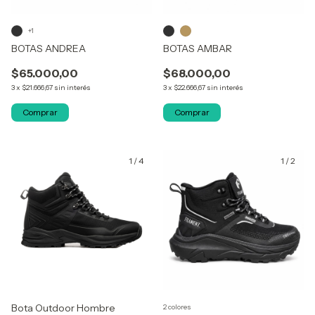
+1
BOTAS ANDREA
BOTAS AMBAR
$65.000,00
$68.000,00
3
x
$21.666,67
sin interés
3
x
$22.666,67
sin interés
Comprar
Comprar
1
/
4
1
/
2
Bota Outdoor Hombre
2 colores