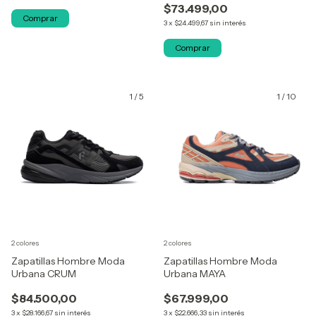
$73.499,00
Comprar
3
x
$24.499,67
sin interés
Comprar
1
/
5
1
/
10
2 colores
2 colores
Zapatillas Hombre Moda
Zapatillas Hombre Moda
Urbana CRUM
Urbana MAYA
$84.500,00
$67.999,00
3
x
$28.166,67
sin interés
3
x
$22.666,33
sin interés