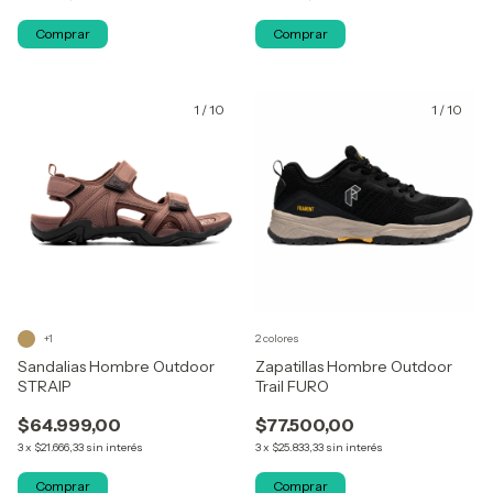
Comprar
Comprar
1
/
10
1
/
10
+1
2 colores
Sandalias Hombre Outdoor
Zapatillas Hombre Outdoor
STRAIP
Trail FURO
$64.999,00
$77.500,00
3
x
$21.666,33
sin interés
3
x
$25.833,33
sin interés
Comprar
Comprar