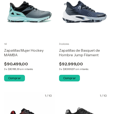
+4
3 colores
Zapatillas Mujer Hockey
Zapatillas de Basquet de
MAMBA
Hombre Jump Filament
$90.499,00
$92.999,00
3
x
$30.166,33
sin interés
3
x
$30.999,67
sin interés
Comprar
Comprar
1
/
10
1
/
10