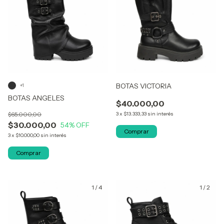
BOTAS VICTORIA
+1
BOTAS ANGELES
$40.000,00
$65.000,00
3
x
$13.333,33
sin interés
$30.000,00
54
% OFF
Comprar
3
x
$10.000,00
sin interés
Comprar
1
/
4
1
/
2