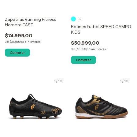
Zapatillas Running Fitness
+2
Hombre FAST
Botines Futbol SPEED CAMPO
KIDS
$74.999,00
3
x
$24.999,67
sin interés
$50.999,00
3
x
$16.999,67
sin interés
Comprar
Comprar
1
/
10
1
/
10