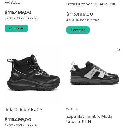
FRISELL
Bota Outdoor Mujer RUCA
$115.499,00
$115.499,00
3
x
$38.499,67
sin interés
3
x
$38.499,67
sin interés
Comprar
Comprar
1
/
3
Bota Outdoor RUCA
2 colores
Zapatillas Hombre Moda
$115.499,00
Urbana JEEN
3
x
$38.499,67
sin interés