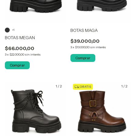
BOTAS MAGA
+1
BOTAS MEGAN
$39.000,00
$66.000,00
3
x
$13.000,00
sin interés
3
x
$22.000,00
sin interés
Comprar
Comprar
1
/
2
1
/
2
GRATIS