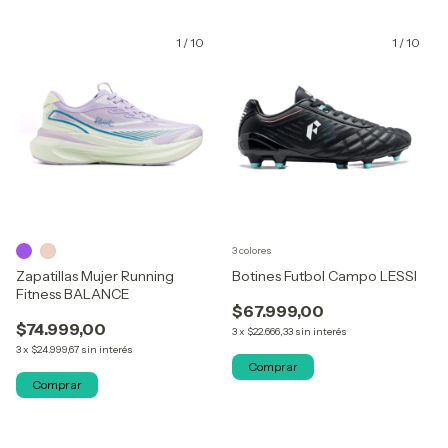
1
/
10
1
/
10
3 colores
Zapatillas Mujer Running
Botines Futbol Campo LESSI
Fitness BALANCE
$67.999,00
$74.999,00
3
x
$22.666,33
sin interés
3
x
$24.999,67
sin interés
Comprar
Comprar