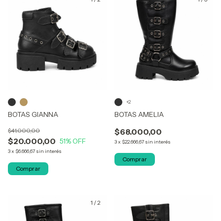
+2
BOTAS GIANNA
BOTAS AMELIA
$41.000,00
$68.000,00
$20.000,00
51
% OFF
3
x
$22.666,67
sin interés
3
x
$6.666,67
sin interés
Comprar
Comprar
1
/
2