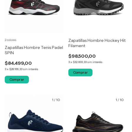
Zapatillas Hombre Hockey Hit
2 colores
Filament
Zapatillas Hombre Tenis Padel
SPIN
$98.500,00
$84.499,00
3
x
$32.833,33
sin interés
3
x
$28.166,33
sin interés
Comprar
Comprar
1
/
10
1
/
10