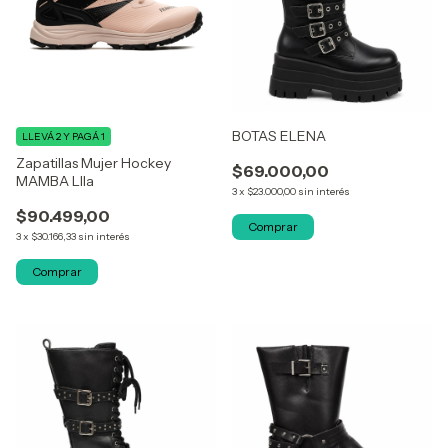
BOTAS ELENA
LLEVÁ 2 Y PAGÁ 1
Zapatillas Mujer Hockey
$69.000,00
MAMBA LIla
3
x
$23.000,00
sin interés
$90.499,00
Comprar
3
x
$30.166,33
sin interés
Comprar