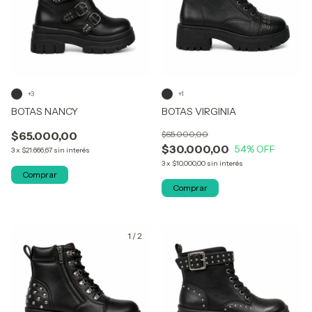
+3
+1
BOTAS NANCY
BOTAS VIRGINIA
$65.000,00
$65.000,00
$30.000,00
54
% OFF
3
x
$21.666,67
sin interés
3
x
$10.000,00
sin interés
Comprar
Comprar
1
/
2