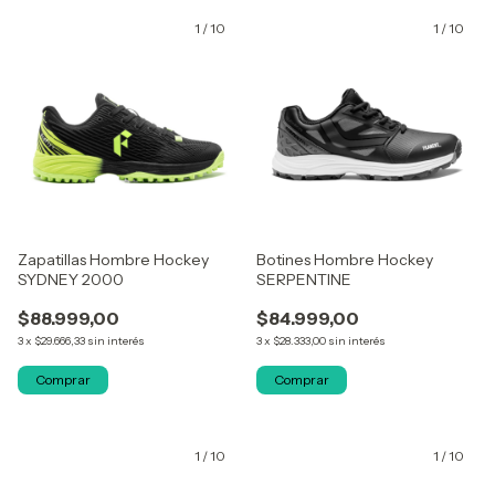
1
/
10
1
/
10
Zapatillas Hombre Hockey
Botines Hombre Hockey
SYDNEY 2000
SERPENTINE
$88.999,00
$84.999,00
3
x
$29.666,33
sin interés
3
x
$28.333,00
sin interés
Comprar
Comprar
1
/
10
1
/
10