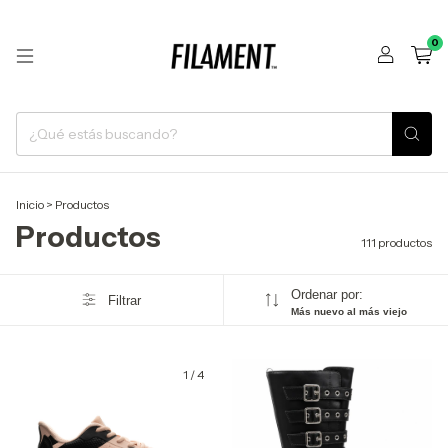
0
Inicio
>
Productos
Productos
111 productos
Ordenar por:
Filtrar
Más nuevo al más viejo
1
/
4