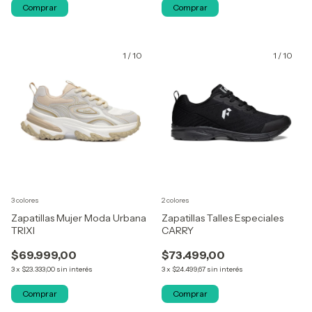
Comprar
Comprar
1
/
10
1
/
10
3 colores
2 colores
Zapatillas Mujer Moda Urbana
Zapatillas Talles Especiales
TRIXI
CARRY
$69.999,00
$73.499,00
3
x
$23.333,00
sin interés
3
x
$24.499,67
sin interés
Comprar
Comprar