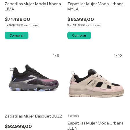
Zapatillas Mujer Moda Urbana
Zapatillas Mujer Moda Urbana
LIMA
MYLA
$71.499,00
$65.999,00
3
x
$23.833,00
sin interés
3
x
$21.999,67
sin interés
Comprar
Comprar
1
/
9
1
/
10
Zapatillas Mujer Basquet BUZZ
4 colores
Zapatillas Mujer Moda Urbana
$92.999,00
JEEN