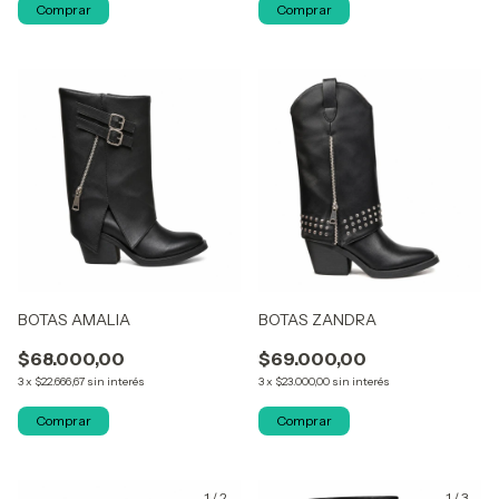
Comprar
Comprar
BOTAS AMALIA
BOTAS ZANDRA
$68.000,00
$69.000,00
3
x
$22.666,67
sin interés
3
x
$23.000,00
sin interés
Comprar
Comprar
1
/
2
1
/
3