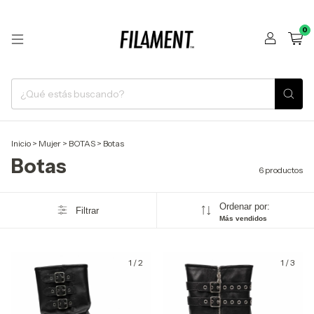
0
Inicio
>
Mujer
>
BOTAS
>
Botas
Botas
6 productos
Ordenar por:
Filtrar
Más vendidos
1
/
2
1
/
3