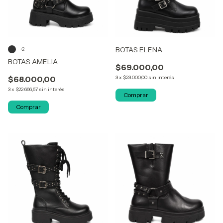
BOTAS ELENA
+2
BOTAS AMELIA
$69.000,00
$68.000,00
3
x
$23.000,00
sin interés
3
x
$22.666,67
sin interés
Comprar
Comprar