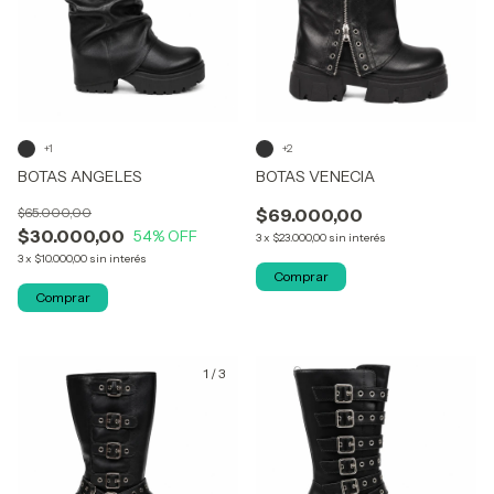
+1
+2
BOTAS ANGELES
BOTAS VENECIA
$65.000,00
$69.000,00
$30.000,00
54
% OFF
3
x
$23.000,00
sin interés
3
x
$10.000,00
sin interés
Comprar
Comprar
1
/
3