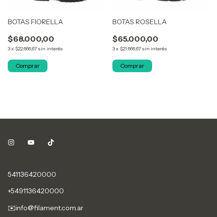
BOTAS FIORELLA
BOTAS ROSELLA
$68.000,00
$65.000,00
3
x
$22.666,67
sin interés
3
x
$21.666,67
sin interés
Comprar
Comprar
541136420000
+5491136420000
✉️
info@filament.com.ar