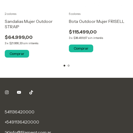
2 colores
5 colores
Sandalias Mujer Outdoor
Bota Outdoor Mujer FRISELL
STRAIP
$115.499,00
$64.999,00
3
x
$38.499,67
sin interés
3
x
$21.666,33
sin interés
Comprar
Comprar
541136420000
+5491136420000
✉️
info@filament.com.ar